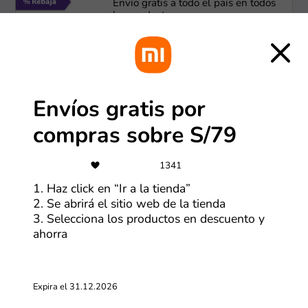
Envío gratis a todo el país en todos
los productos
Más cupones de HP
Cuotas
Envíos gratis por
Paga en hasta 6 cuotas con tarjetas
compras sobre S/79
seleccionadas
1341
Más cupones de Tiendamia
1. Haz click en “Ir a la tienda”
CSI
2. Se abrirá el sitio web de la tienda
3. Selecciona los productos en descuento y
Compra con hasta 18 cuotas sin
ahorra
interés
Más cupones de Reuse
Expira el 31.12.2026