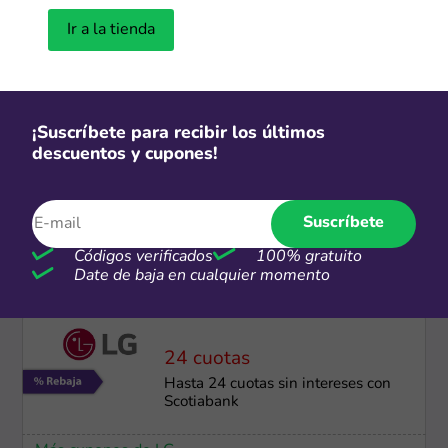
Ir a la tienda
Envío gratis
Envío GRATIS
Más cupones de Reuse
¡Suscríbete para recibir los últimos
descuentos y cupones!
Gratis
Envío e instalación gratis Electrolux
Suscríbete
Códigos verificados
100% gratuito
Date de baja en cualquier momento
Más cupones de Electrolux
24 cuotas
Hasta 24 cuotas sin intereses con
Scotiabank