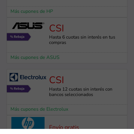
Más cupones de HP
CSI
Hasta 6 cuotas sin interés en tus
compras
Más cupones de ASUS
CSI
Hasta 12 cuotas sin interés con
bancos seleccionados
Más cupones de Electrolux
Envío gratis