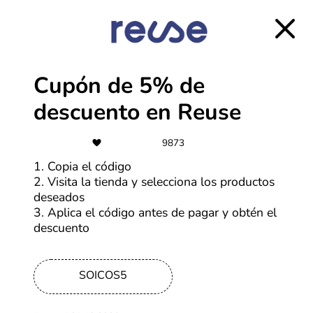
Envío gratis a todo el país en todos
los productos
Más cupones de HP
Cupón de 5% de
Cuotas
descuento en Reuse
Paga en hasta 6 cuotas con tarjetas
seleccionadas
9873
1. Copia el código
Más cupones de Tiendamia
2. Visita la tienda y selecciona los productos
deseados
CSI
3. Aplica el código antes de pagar y obtén el
descuento
Compra con hasta 18 cuotas sin
interés
SOICOS5
Más cupones de Reuse