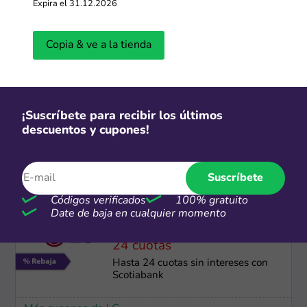
Expira el 31.12.2026
Envío gratis
Envío GRATIS
Copia & ve a la tienda
Más cupones de Reuse
¡Suscríbete para recibir los últimos
Gratis
descuentos y cupones!
Envío e instalación gratis Electrolux
Suscríbete
Más cupones de Electrolux
Códigos verificados
100% gratuito
Date de baja en cualquier momento
24 cuotas
Hasta 24 cuotas sin intereses con
Scotiabank