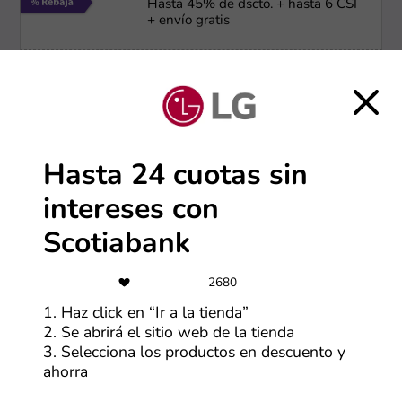
Hasta 45% de dscto. + hasta 6 CSI
+ envío gratis
Más cupones de Electrolux
Envío gratis
Envío e instalación ​gratuita
Hasta 24 cuotas sin
intereses con
Más cupones de LG
Scotiabank
-50%
2680
Ofertas Lenovo de hasta 50% OFF
1. Haz click en “Ir a la tienda”
2. Se abrirá el sitio web de la tienda
3. Selecciona los productos en descuento y
Más cupones de Lenovo
ahorra