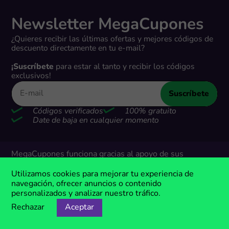
Newsletter MegaCupones
¿Quieres recibir las últimas ofertas y mejores códigos de
descuento directamente en tu e-mail?
¡Suscríbete
para estar al tanto y recibir los códigos
exclusivos!
Suscríbete
Códigos verificados
100% gratuito
Date de baja en cualquier momento
MegaCupones funciona gracias al apoyo de sus
usuarios. Cuando realizas compras a través de los
enlaces en nuestro sitio web, podemos ganar una
Utilizamos cookies para mejorar tu experiencia de
pequeña comisión de nuestros socios.
navegación, ofrecer anuncios o contenido
personalizados y analizar nuestro tráfico.
Rechazar
Aceptar
Descuentos