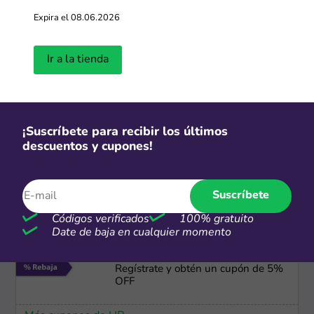
CSI
Expira el 08.06.2026
Envío gratis + Hasta 9 cuotas s/i en
compras mayores a S/.6,000
Ir a la tienda
Más cupones de Lenovo
Cuotas
¡Suscríbete para recibir los últimos
descuentos y cupones!
Dívidelo Interbank: Hasta 36 cuotas
a tasa preferencial
Más cupones de Hiraoka
Suscríbete
Códigos verificados
100% gratuito
Date de baja en cualquier momento
-5%
Regístrate y obtén un cupón de 5%
OFF