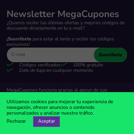
Newsletter MegaCupones
¿Quieres recibir las últimas ofertas y mejores códigos de
descuento directamente en tu e-mail?
¡Suscríbete
para estar al tanto y recibir los códigos
exclusivos!
Suscríbete
Códigos verificados
100% gratuito
Date de baja en cualquier momento
MegaCupones funciona gracias al apoyo de sus
usuarios. Cuando realizas compras a través de los
enlaces en nuestro sitio web, podemos ganar una
Utilizamos cookies para mejorar tu experiencia de
pequeña comisión de nuestros socios.
navegación, ofrecer anuncios o contenido
personalizados y analizar nuestro tráfico.
Rechazar
Aceptar
Descuentos