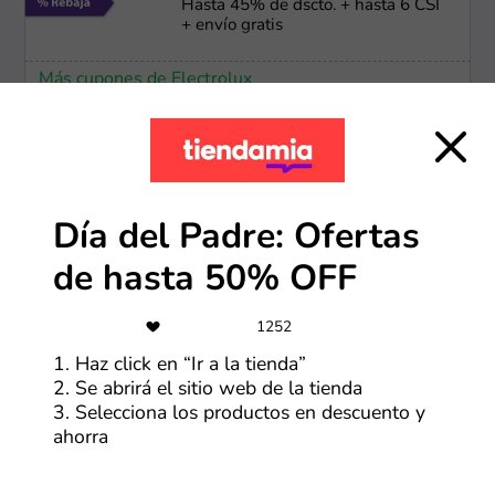
Hasta 45% de dscto. + hasta 6 CSI
+ envío gratis
Más cupones de Electrolux
Envío gratis
Envío e instalación ​gratuita
Día del Padre: Ofertas
Más cupones de LG
de hasta 50% OFF
-50%
1252
1. Haz click en “Ir a la tienda”
Ofertas Lenovo de hasta 50% OFF
2. Se abrirá el sitio web de la tienda
3. Selecciona los productos en descuento y
ahorra
Más cupones de Lenovo