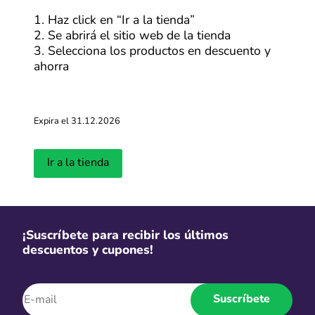
Más cupones de Tiendamia
1. Haz click en “Ir a la tienda”
2. Se abrirá el sitio web de la tienda
-50%
3. Selecciona los productos en descuento y
ahorra
TiendaMia descuentos y ofertas
hasta 50%
Más cupones de Tiendamia
Expira el 31.12.2026
-30%
Ir a la tienda
Ofertas Alibaba de hasta 30% OFF
Más cupones de Alibaba
¡Suscríbete para recibir los últimos
descuentos y cupones!
S/2
Personaliza tus productos desde
Suscríbete
S/2