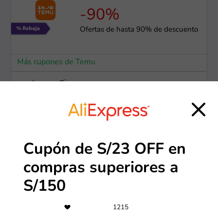
-90%
Ofertas de hasta 90% de descuento
Más cupones de Temu
Gratis
Envío gratis para compras
superiores a S/250
Más cupones de Nike
Cupón de S/23 OFF en
compras superiores a
-30%
S/150
Ofertas Alibaba de hasta 30% OFF
1215