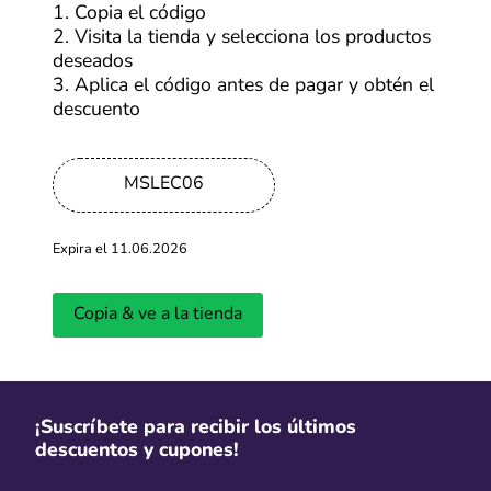
Más cupones de Alibaba
1. Copia el código
2. Visita la tienda y selecciona los productos
deseados
-65%
3. Aplica el código antes de pagar y obtén el
Hasta 65% OFF en productos iHerb
descuento
Más cupones de iHerb
MSLEC06
Expira el 11.06.2026
6 CSI
Hasta 6 cuotas sin interés en Nike
Copia & ve a la tienda
Más cupones de Nike
¡Suscríbete para recibir los últimos
Cuotas
descuentos y cupones!
Paga en hasta 6 cuotas con tarjetas
seleccionadas