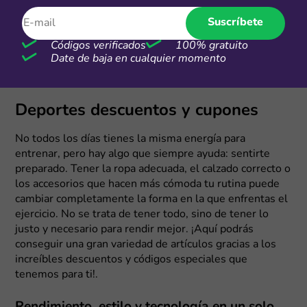
Suscríbete
Más cupones de Tiendamia
Códigos verificados
100% gratuito
Cupones actualizados el martes, 4 de agosto de 2026
Date de baja en cualquier momento
Deportes descuentos y cupones
No todos los días tienes la misma energía para
entrenar, pero hay algo que siempre ayuda: sentirte
preparado. Tener la ropa adecuada, el calzado correcto o
los accesorios que hacen más cómoda tu rutina puede
cambiar completamente la forma en la que enfrentas el
ejercicio. No se trata de tener todo, sino de tener lo
justo y necesario para rendir mejor. ¡Aquí podrás
conseguir una gran variedad de artículos gracias a los
increíbles descuentos y códigos especiales que
tenemos para ti!.