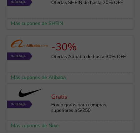
Ofertas SHEIN de hasta 70% OFF
Más cupones de SHEIN
-30%
Ofertas Alibaba de hasta 30% OFF
Más cupones de Alibaba
Gratis
Envío gratis para compras
superiores a S/250
Más cupones de Nike