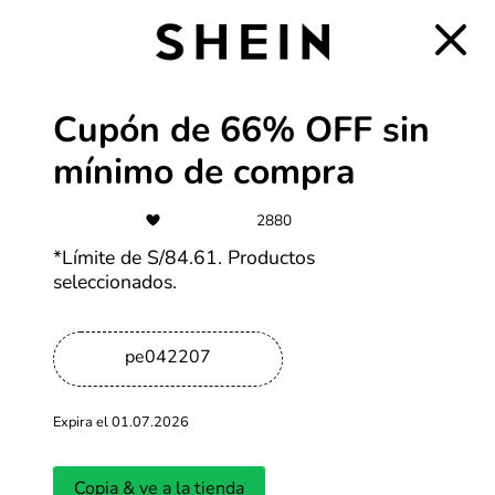
6 CSI
Hasta 6 cuotas sin interés en Nike
Cupón de 66% OFF sin
Más cupones de Nike
mínimo de compra
-65%
2880
Hasta 65% OFF en productos iHerb
*Límite de S/84.61. Productos
seleccionados.
Más cupones de iHerb
pe042207
S/2
Expira el 01.07.2026
Personaliza tus productos desde
S/2
Copia & ve a la tienda