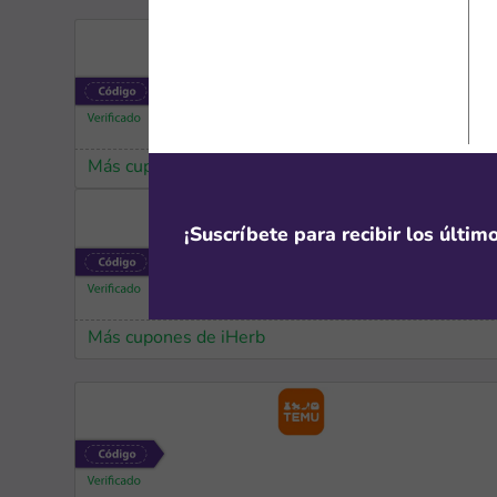
Más cupones de YesStyle
¡Suscríbete para recibir los últi
Más cupones de iHerb