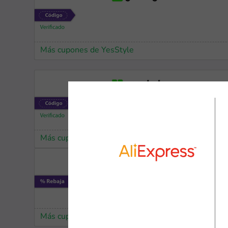
Más cupones de YesStyle
Más cupones de YesStyle
Más cupones de AliExpress