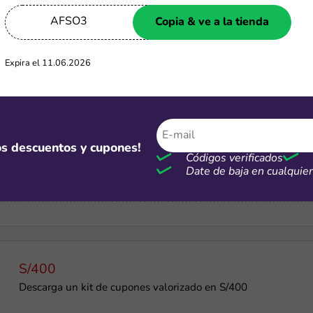
AFSO3
Copia & ve a la tienda
-15%
Cupón de 15% OFF en todo el sitio
Expira el 11.06.2026
-20%
mos descuentos y cupones!
Códigos verificados
Obtén un 20% de descuento en tu primera compra
Date de baja en cualqui
S/400
Descarga un kit de cupones valorizado en S/400