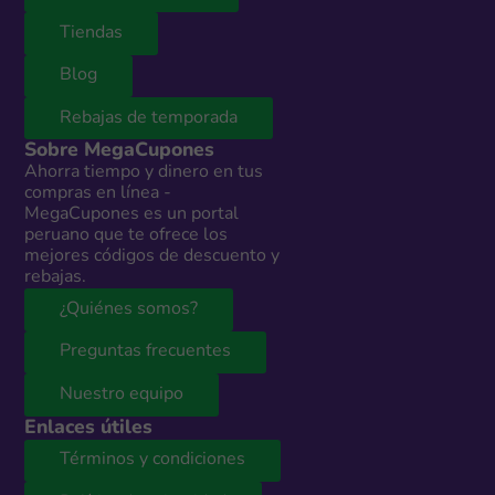
Tiendas
Blog
Rebajas de temporada
Sobre MegaCupones
Ahorra tiempo y dinero en tus
compras en línea -
MegaCupones es un portal
peruano que te ofrece los
mejores códigos de descuento y
rebajas.
¿Quiénes somos?
Preguntas frecuentes
Nuestro equipo
Enlaces útiles
Términos y condiciones