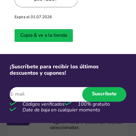
-65%
Expira el 01.07.2026
Hasta 65% OFF en productos iHerb
Copia & ve a la tienda
Más cupones de iHerb
-70%
¡Suscríbete para recibir los últimos
descuentos y cupones!
Hasta 70% de descuento en
productos seleccionados
Suscríbete
Más cupones de AliExpress
Códigos verificados
100% gratuito
Date de baja en cualquier momento
Cuotas
Paga en hasta 6 cuotas con tarjetas
seleccionadas