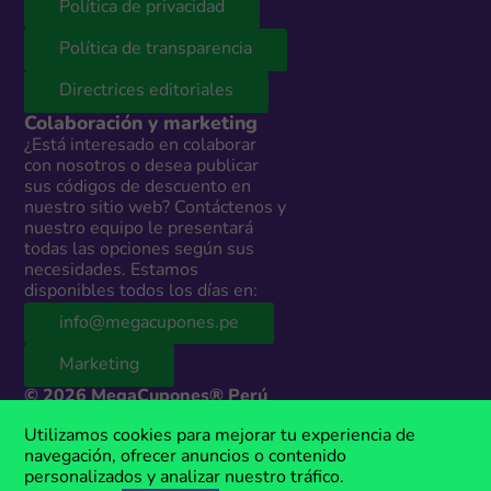
Política de privacidad
Política de transparencia
Directrices editoriales
Colaboración y marketing
¿Está interesado en colaborar
con nosotros o desea publicar
sus códigos de descuento en
nuestro sitio web? Contáctenos y
nuestro equipo le presentará
todas las opciones según sus
necesidades. Estamos
disponibles todos los días en:
info@megacupones.pe
Marketing
© 2026 MegaCupones® Perú
Este sitio web contiene enlaces de afiliados a productos y servicios de
Utilizamos cookies para mejorar tu experiencia de
terceros. Si realizas una compra a través de estos enlaces, podemos
navegación, ofrecer anuncios o contenido
recibir una comisión sin costo adicional para ti. MegaCupones® es una
personalizados y analizar nuestro tráfico.
marca registrada, propiedad de Anima Media.