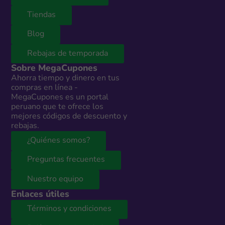
Tiendas
Blog
Rebajas de temporada
Sobre MegaCupones
Ahorra tiempo y dinero en tus
compras en línea -
MegaCupones es un portal
peruano que te ofrece los
mejores códigos de descuento y
rebajas.
¿Quiénes somos?
Preguntas frecuentes
Nuestro equipo
Enlaces útiles
Términos y condiciones