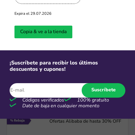
-70%
Expira el 29.07.2026
Hasta 70% de descuento en
productos seleccionados
Copia & ve a la tienda
Más cupones de AliExpress
¡Suscríbete para recibir los últimos
-65%
descuentos y cupones!
Hasta 65% OFF en productos iHerb
Suscríbete
Más cupones de iHerb
Códigos verificados
100% gratuito
Date de baja en cualquier momento
-30%
Ofertas Alibaba de hasta 30% OFF