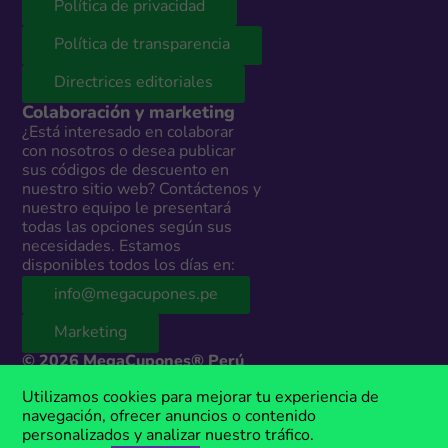
Política de privacidad
Política de transparencia
Directrices editoriales
Colaboración y marketing
¿Está interesado en colaborar
con nosotros o desea publicar
sus códigos de descuento en
nuestro sitio web? Contáctenos y
nuestro equipo le presentará
todas las opciones según sus
necesidades. Estamos
disponibles todos los días en:
info@megacupones.pe
Marketing
© 2026 MegaCupones® Perú
Este sitio web contiene enlaces de afiliados a productos y servicios de
Utilizamos cookies para mejorar tu experiencia de
terceros. Si realizas una compra a través de estos enlaces, podemos
navegación, ofrecer anuncios o contenido
recibir una comisión sin costo adicional para ti. MegaCupones® es una
personalizados y analizar nuestro tráfico.
marca registrada, propiedad de Anima Media.