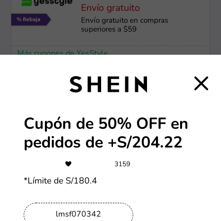
Envío gratuito
Envío gratuito en compras
superiores a $59
Más cupones de YesStyle
S/2
Personaliza tus productos desde
S/2
Cupón de 50% OFF en
Más cupones de Alibaba
pedidos de +S/204.22
-70%
3159
*Límite de S/180.4
Ofertas SHEIN de hasta 70% OFF
lmsf070342
Más cupones de SHEIN