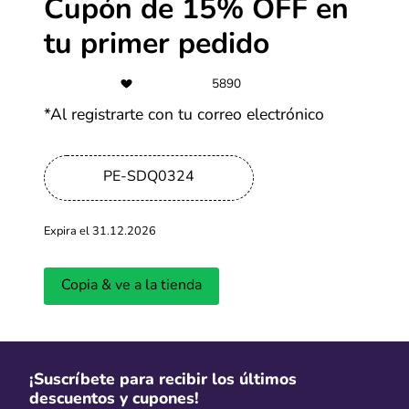
Cupón de 15% OFF en
-70%
tu primer pedido
Hasta 70% de descuento en
productos seleccionados
5890
Más cupones de AliExpress
*Al registrarte con tu correo electrónico
-50%
PE-SDQ0324
TiendaMia descuentos y ofertas
hasta 50%
Expira el 31.12.2026
Más cupones de Tiendamia
Copia & ve a la tienda
Cuotas
Paga en hasta 6 cuotas con tarjetas
seleccionadas
¡Suscríbete para recibir los últimos
Más cupones de Tiendamia
descuentos y cupones!