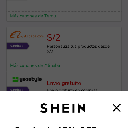
Más cupones de Temu
S/2
Personaliza tus productos desde
S/2
Más cupones de Alibaba
Envío gratuito
Envío gratuito en compras
superiores a $59
Más cupones de YesStyle