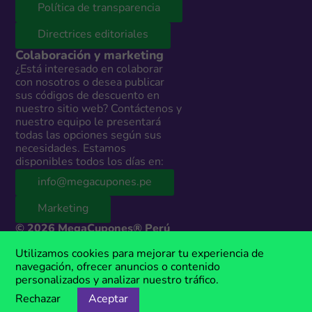
Política de transparencia
Directrices editoriales
Colaboración y marketing
¿Está interesado en colaborar
con nosotros o desea publicar
sus códigos de descuento en
nuestro sitio web? Contáctenos y
nuestro equipo le presentará
todas las opciones según sus
necesidades. Estamos
disponibles todos los días en:
info@megacupones.pe
Marketing
© 2026 MegaCupones® Perú
Este sitio web contiene enlaces de afiliados a productos y servicios de
Utilizamos cookies para mejorar tu experiencia de
terceros. Si realizas una compra a través de estos enlaces, podemos
navegación, ofrecer anuncios o contenido
recibir una comisión sin costo adicional para ti. MegaCupones® es una
personalizados y analizar nuestro tráfico.
marca registrada, propiedad de Anima Media.
Rechazar
Aceptar