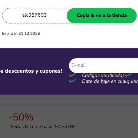
-50%
alc067603
Copia & ve a la tienda
TiendaMia descuentos y ofertas hasta 50%
Expira el 31.12.2026
-70%
mos descuentos y cupones!
Hasta 70% de descuento en productos seleccionados
Códigos verificados
Date de baja en cualqui
-50%
Ofertas Nike de hasta 50% OFF