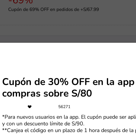
-69%
Cupón de 69% OFF en pedidos de +S/67.99
-20%
Cupón de 20% OFF en Nike
Cupón de 30% OFF en la app
compras sobre S/80
Cuotas
56271
Paga en hasta 6 cuotas con tarjetas seleccionadas
*Para nuevos usuarios en la app. El cupón puede ser apl
y con un descuento límite de S/90.
**Canjea el código en un plazo de 1 hora después de la 