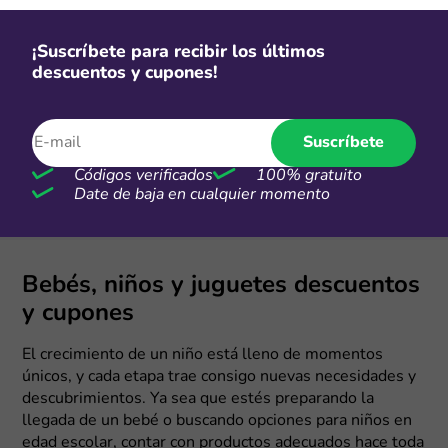
Más cupones de Alibaba
¡Suscríbete para recibir los últimos
-30%
descuentos y cupones!
Ofertas Alibaba de hasta 30% OFF
Suscríbete
Más cupones de Alibaba
Códigos verificados
100% gratuito
Date de baja en cualquier momento
Cupones actualizados el martes, 4 de agosto de 2026
Bebés, niños y juguetes descuentos
y cupones
El crecimiento de un niño está lleno de momentos
únicos, y cada etapa trae consigo nuevas necesidades y
descubrimientos. Ya sea que estés preparando la
llegada de un bebé o buscando opciones para niños en
edad escolar, contar con productos adecuados hace toda