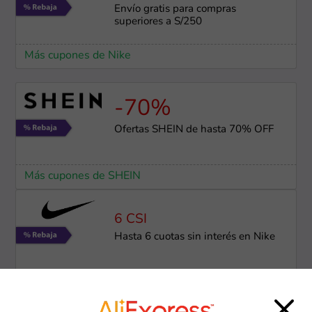
Envío gratis para compras
superiores a S/250
Más cupones de Nike
-70%
Ofertas SHEIN de hasta 70% OFF
Más cupones de SHEIN
6 CSI
Hasta 6 cuotas sin interés en Nike
Más cupones de Nike