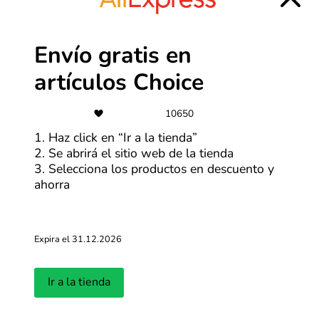
Cuotas
Paga en hasta 6 cuotas con tarjetas
Envío gratis en
seleccionadas
artículos Choice
Más cupones de Tiendamia
10650
-50%
1. Haz click en “Ir a la tienda”
2. Se abrirá el sitio web de la tienda
TiendaMia descuentos y ofertas
3. Selecciona los productos en descuento y
hasta 50%
ahorra
Más cupones de Tiendamia
Expira el 31.12.2026
S/2
Personaliza tus productos desde
Ir a la tienda
S/2