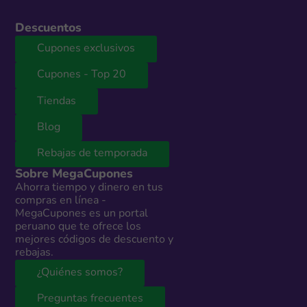
Descuentos
Cupones exclusivos
Cupones - Top 20
Tiendas
Blog
Rebajas de temporada
Sobre MegaCupones
Ahorra tiempo y dinero en tus
compras en línea -
MegaCupones es un portal
peruano que te ofrece los
mejores códigos de descuento y
rebajas.
¿Quiénes somos?
Preguntas frecuentes