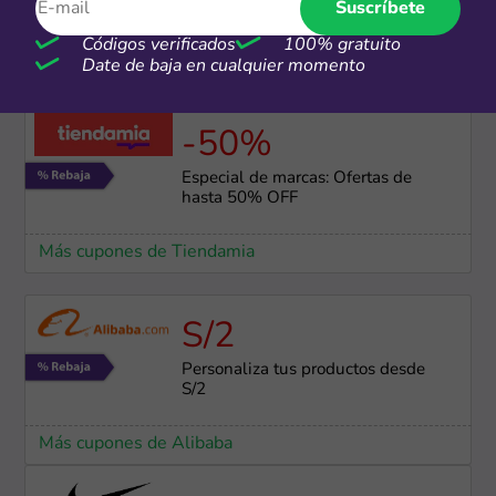
Envío gratis para compras
Suscríbete
superiores a S/250
Códigos verificados
100% gratuito
Date de baja en cualquier momento
Más cupones de Nike
-50%
Especial de marcas: Ofertas de
hasta 50% OFF
Más cupones de Tiendamia
S/2
Personaliza tus productos desde
S/2
Más cupones de Alibaba