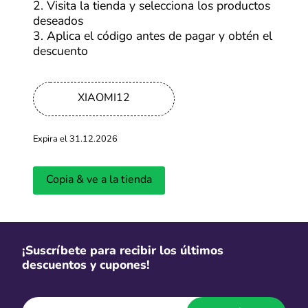
2. Visita la tienda y selecciona los productos
Más cupones de AliExpress
deseados
3. Aplica el código antes de pagar y obtén el
descuento
-30%
Ofertas Alibaba de hasta 30% OFF
XIAOMI12
Más cupones de Alibaba
Expira el 31.12.2026
Envíos gratis
Copia & ve a la tienda
Envíos gratis por compras sobre
S/79
Más cupones de Xiaomi
¡Suscríbete para recibir los últimos
descuentos y cupones!
Gratis