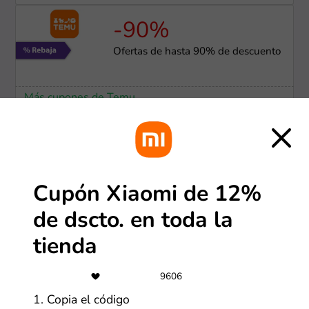
-90%
Ofertas de hasta 90% de descuento
Más cupones de Temu
-50%
TiendaMia descuentos y ofertas
hasta 50%
Cupón Xiaomi de 12%
de dscto. en toda la
Más cupones de Tiendamia
tienda
-70%
9606
Hasta 70% de descuento en
productos seleccionados
1. Copia el código