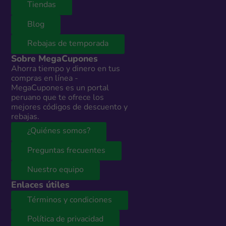
Tiendas
Blog
Rebajas de temporada
Sobre MegaCupones
Ahorra tiempo y dinero en tus
compras en línea -
MegaCupones es un portal
peruano que te ofrece los
mejores códigos de descuento y
rebajas.
¿Quiénes somos?
Preguntas frecuentes
Nuestro equipo
Enlaces útiles
Términos y condiciones
Política de privacidad