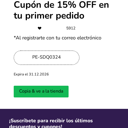
Cupón de 15% OFF en
-50%
tu primer pedido
Especial de marcas: Ofertas de
hasta 50% OFF
5912
*Al registrarte con tu correo electrónico
Más cupones de Tiendamia
PE-SDQ0324
-70%
Ofertas SHEIN de hasta 70% OFF
Expira el 31.12.2026
Más cupones de SHEIN
Copia & ve a la tienda
-50%
TiendaMia descuentos y ofertas
hasta 50%
¡Suscríbete para recibir los últimos
descuentos y cupones!