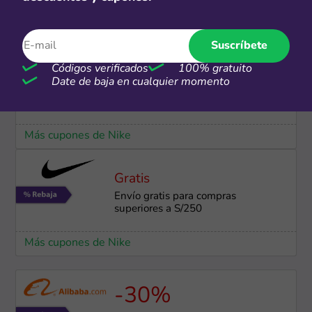
Más cupones de Tiendamia
Suscríbete
Códigos verificados
100% gratuito
6 CSI
Date de baja en cualquier momento
Hasta 6 cuotas sin interés en Nike
Más cupones de Nike
Gratis
Envío gratis para compras
superiores a S/250
Más cupones de Nike
-30%