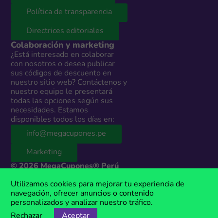
Política de transparencia
Directrices editoriales
Colaboración y marketing
¿Está interesado en colaborar
con nosotros o desea publicar
sus códigos de descuento en
nuestro sitio web? Contáctenos y
nuestro equipo le presentará
todas las opciones según sus
necesidades. Estamos
disponibles todos los días en:
info@megacupones.pe
Marketing
© 2026 MegaCupones® Perú
Este sitio web contiene enlaces de afiliados a productos y servicios de
Utilizamos cookies para mejorar tu experiencia de
terceros. Si realizas una compra a través de estos enlaces, podemos
navegación, ofrecer anuncios o contenido
recibir una comisión sin costo adicional para ti. MegaCupones® es una
personalizados y analizar nuestro tráfico.
marca registrada, propiedad de Anima Media.
Rechazar
Aceptar