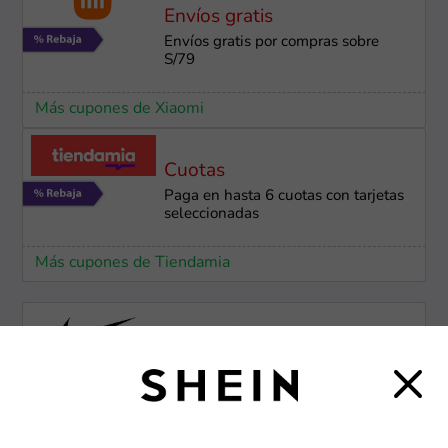
Envíos gratis
Envíos gratis por compras sobre
S/79
Más cupones de Xiaomi
Cuotas
Paga en hasta 6 cuotas con tarjetas
seleccionadas
Más cupones de Tiendamia
-50%
Ofertas Nike de hasta 50% OFF
Más cupones de Nike