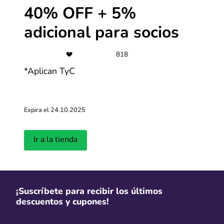
40% OFF + 5%
adicional para socios
Últimas entradas del blog
818
Ver más
*Aplican TyC
Expira el 24.10.2025
Ir a la tienda
¿Cuándo será la primera edición del
Cyber Days 
CyberWow en 2026?
llevará a ca
¡Suscríbete para recibir los últimos
Actualizado: 01.04.2026
Actualizado: 18.
descuentos y cupones!