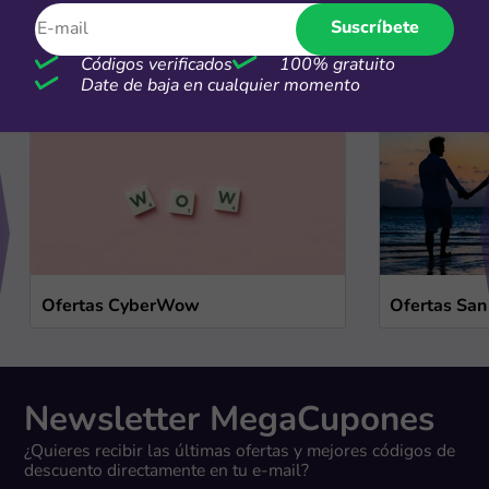
Ofertas de temporada
Suscríbete
Códigos verificados
100% gratuito
Ver más
Date de baja en cualquier momento
Ofertas CyberWow
Ofertas San
Newsletter MegaCupones
¿Quieres recibir las últimas ofertas y mejores códigos de
descuento directamente en tu e-mail?