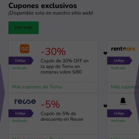
Cupones exclusivos
¡Disponible solo en nuestro sitio web!
Ver más
-30%
56
Cupón de 30% OFF en
la app de Temu en
compras sobre S/80
Más cupones de Temu
Más cupones
-5%
98
Cupón de 5% de
descuento en Reuse