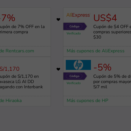
-7%
US$4
607
upón de 7% OFF en la
Cupón de $4 OFF 
rimera compra
compras superiore
$30
de Rentcars.com
Más cupones de AliExpress
-5%
S/1,170
746
upón de S/1,170 en
Cupón de 5% de ds
avaseca LG AI DD
por compras mayor
agando con Interbank
S/7 mil
de Hiraoka
Más cupones de HP