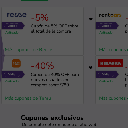
-5%
1924
Cupón de 5% OFF sobre
C
el total de la compra
p
Más cupones de Reuse
Más cupones 
-40%
-
821
Cupón de 40% OFF para
C
nuevos usuarios en
l
compras sobre S/80
p
Más cupones de Temu
Más cupones 
Cupones exclusivos
¡Disponible solo en nuestro sitio web!