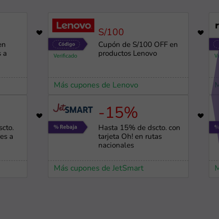
S/100
698
en
Cupón de S/100 OFF en
s a
productos Lenovo
Más cupones de Lenovo
M
-15%
2895
cto.
Hasta 15% de dscto. con
es a
tarjeta Oh! en rutas
nacionales
Más cupones de JetSmart
M