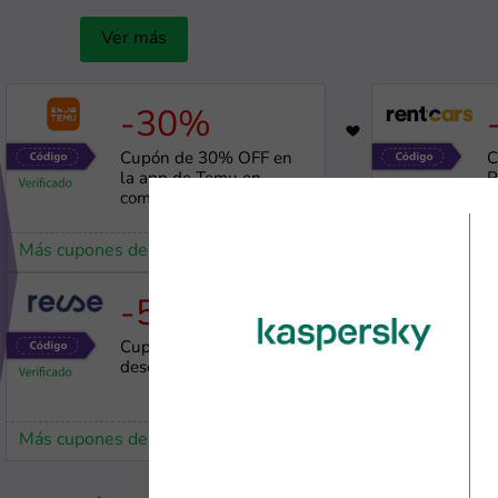
Ver más
-30%
5611
Cupón de 30% OFF en
C
la app de Temu en
R
compras sobre S/80
Más cupones de Temu
Más cupones 
-5%
9822
Cupón de 5% de
C
descuento en Reuse
e
Más cupones de Reuse
Más cupones 