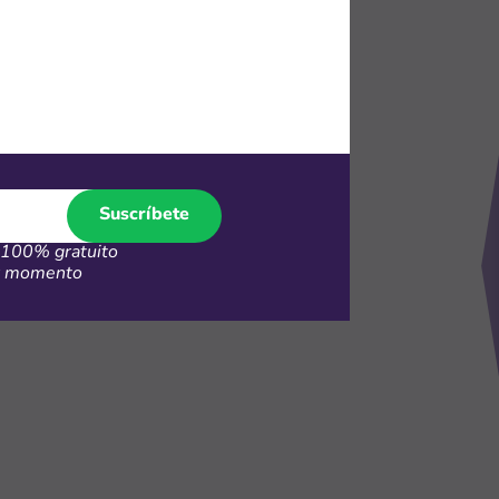
32
FF en
t TV
Suscríbete
100% gratuito
er momento