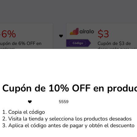
-6%
$3
3
629
upón de 6% OFF en
Cupón de $3 de
entcars
descuento para us
nuevos
de Rentcars.com
Más cupones de Airalo
-17%
-5%
Cupón de 10% OFF en produc
1155
upón de 17% OFF en
Cupón de 5% OFF 
stadías Premium
el total de la comp
5559
1. Copia el código
2. Visita la tienda y selecciona los productos deseados
de Casa Andina
Más cupones de Reuse
3. Aplica el código antes de pagar y obtén el descuento