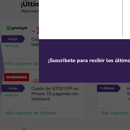
¡Última oportunidad!
Aprovecha estos cupones antes de que expiren
-15%
792
Cupón de 15% OFF en
L
todo el sitio
6
+
¡Suscríbete para recibir los últi
Más cupones de YesStyle
Más cupones d
-S/700
1357
Cupón de S/700 OFF en
H
iPhone 15 pagando con
5
Interbank
+
Más cupones de Hiraoka
Más cupones 