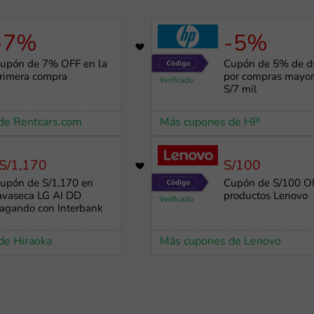
-7%
-5%
629
upón de 7% OFF en la
Cupón de 5% de ds
rimera compra
por compras mayor
S/7 mil
de Rentcars.com
Más cupones de HP
S/1,170
S/100
768
upón de S/1,170 en
Cupón de S/100 O
avaseca LG AI DD
productos Lenovo
agando con Interbank
de Hiraoka
Más cupones de Lenovo