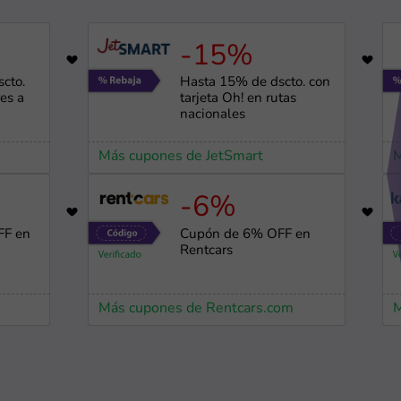
-15%
2934
cto.
Hasta 15% de dscto. con
es a
tarjeta Oh! en rutas
nacionales
Más cupones de JetSmart
M
-6%
11514
FF en
Cupón de 6% OFF en
Rentcars
Más cupones de Rentcars.com
M