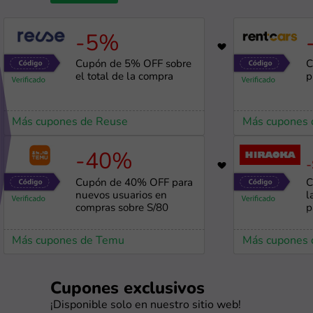
-5%
1948
Cupón de 5% OFF sobre
C
el total de la compra
p
Más cupones de Reuse
Más cupones 
-40%
-
966
Cupón de 40% OFF para
C
nuevos usuarios en
l
compras sobre S/80
p
Más cupones de Temu
Más cupones 
Cupones exclusivos
¡Disponible solo en nuestro sitio web!