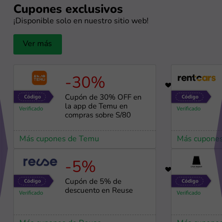
Cupones exclusivos
¡Disponible solo en nuestro sitio web!
Ver más
-30%
56
Cupón de 30% OFF en
la app de Temu en
compras sobre S/80
Más cupones de Temu
Más cupones
-5%
98
Cupón de 5% de
descuento en Reuse