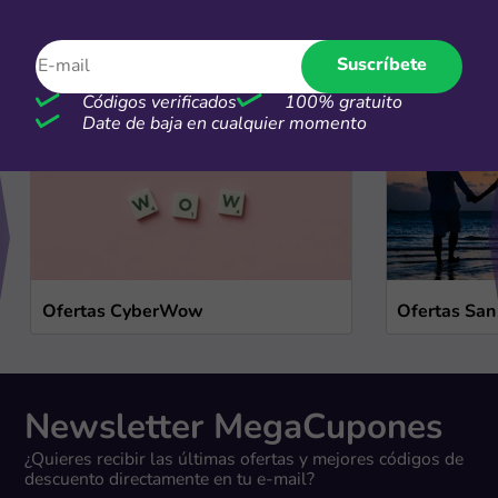
Ofertas de temporada
Suscríbete
Ver más
Códigos verificados
100% gratuito
Date de baja en cualquier momento
Ofertas CyberWow
Ofertas San
Newsletter MegaCupones
¿Quieres recibir las últimas ofertas y mejores códigos de
descuento directamente en tu e-mail?