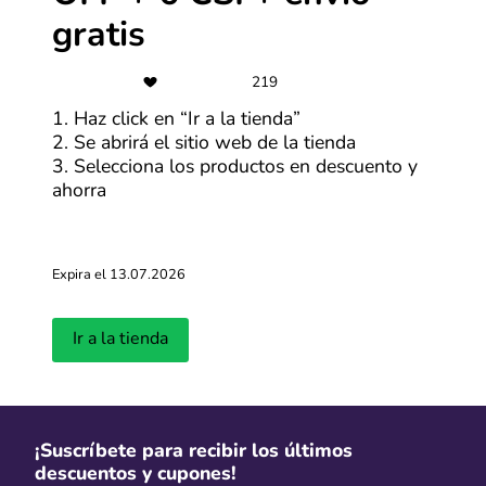
gratis
Últimas entradas del blog
219
1. Haz click en “Ir a la tienda”
Ver más
2. Se abrirá el sitio web de la tienda
3. Selecciona los productos en descuento y
ahorra
Expira el 13.07.2026
Ir a la tienda
¿Cuándo será la primera edición del
Cyber Days 
CyberWow en 2026?
llevará a ca
Actualizado: 01.04.2026
Actualizado: 18.
¡Suscríbete para recibir los últimos
descuentos y cupones!