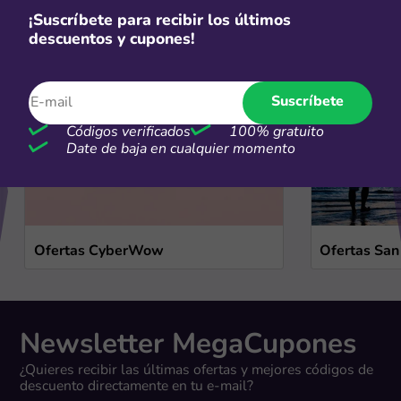
Ofertas de temporada
¡Suscríbete para recibir los últimos
descuentos y cupones!
Ver más
Suscríbete
Códigos verificados
100% gratuito
Date de baja en cualquier momento
Ofertas CyberWow
Ofertas San
Newsletter MegaCupones
¿Quieres recibir las últimas ofertas y mejores códigos de
descuento directamente en tu e-mail?