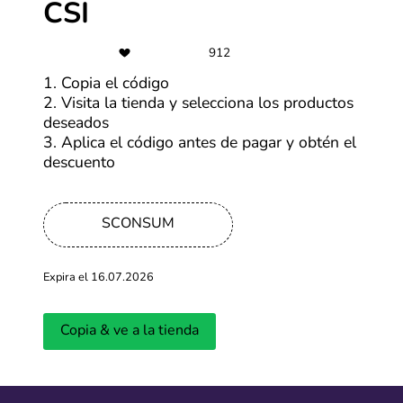
CSI
912
Últimas entradas del blog
1. Copia el código
2. Visita la tienda y selecciona los productos
Ver más
deseados
3. Aplica el código antes de pagar y obtén el
descuento
SCONSUM
Expira el 16.07.2026
¿Cuándo será la primera edición del
Cyber Days 
CyberWow en 2026?
llevará a ca
Copia & ve a la tienda
Actualizado: 01.04.2026
Actualizado: 18.