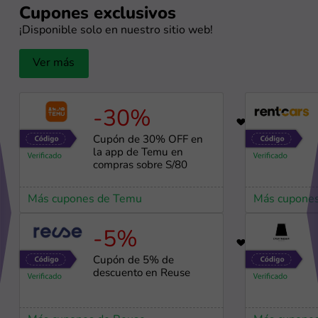
Cupones exclusivos
¡Disponible solo en nuestro sitio web!
Ver más
-30%
56
Cupón de 30% OFF en
la app de Temu en
compras sobre S/80
Más cupones de Temu
Más cupones
-5%
98
Cupón de 5% de
descuento en Reuse