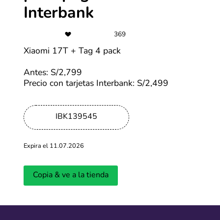
Interbank
Últimas entradas del blog
369
Xiaomi 17T + Tag 4 pack
Ver más
Antes: S/2,799
Precio con tarjetas Interbank: S/2,499
IBK139545
Expira el 11.07.2026
¿Cuándo será la primera edición del
Cyber Days 
CyberWow en 2026?
llevará a ca
Copia & ve a la tienda
Actualizado: 01.04.2026
Actualizado: 18.