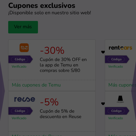
Cupones exclusivos
¡Disponible solo en nuestro sitio web!
Ver más
-30%
56
Cupón de 30% OFF en
la app de Temu en
compras sobre S/80
Más cupones de Temu
Más cupones
-5%
98
Cupón de 5% de
descuento en Reuse