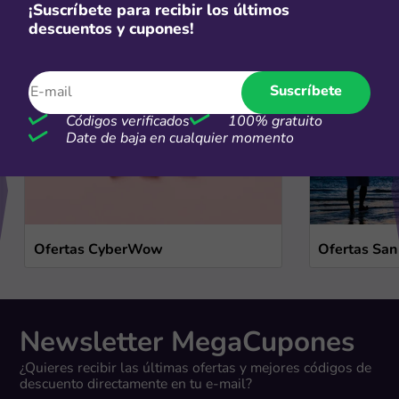
¡Suscríbete para recibir los últimos
Ofertas de temporada
descuentos y cupones!
Ver más
Suscríbete
Códigos verificados
100% gratuito
Date de baja en cualquier momento
Ofertas CyberWow
Ofertas San
Newsletter MegaCupones
¿Quieres recibir las últimas ofertas y mejores códigos de
descuento directamente en tu e-mail?