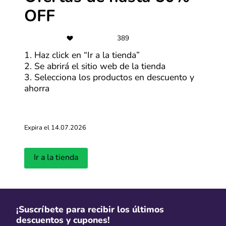
OFF
Últimas entradas del blog
389
1. Haz click en “Ir a la tienda”
Ver más
2. Se abrirá el sitio web de la tienda
3. Selecciona los productos en descuento y
ahorra
Expira el 14.07.2026
Ir a la tienda
¿Cuándo será la primera edición del
Cyber Days 
CyberWow en 2026?
llevará a ca
Actualizado: 01.04.2026
Actualizado: 18.
¡Suscríbete para recibir los últimos
descuentos y cupones!