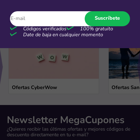
Ofertas de temporada
Suscríbete
Ver más
Códigos verificados
100% gratuito
Date de baja en cualquier momento
Ofertas CyberWow
Ofertas San
Newsletter MegaCupones
¿Quieres recibir las últimas ofertas y mejores códigos de
descuento directamente en tu e-mail?