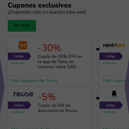
Cupones exclusivos
¡Disponible solo en nuestro sitio web!
Ver más
-30%
56
Cupón de 30% OFF en
la app de Temu en
compras sobre S/80
Más cupones de Temu
Más cupones
-5%
98
Cupón de 5% de
descuento en Reuse