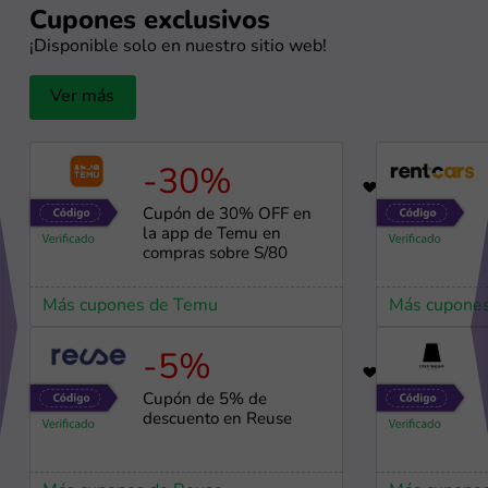
Cupones exclusivos
¡Disponible solo en nuestro sitio web!
Ver más
-30%
56
Cupón de 30% OFF en
la app de Temu en
compras sobre S/80
Más cupones de Temu
Más cupones
-5%
98
Cupón de 5% de
descuento en Reuse