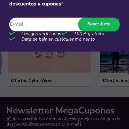
Ofertas de temporada
descuentos y cupones!
Ver más
Suscríbete
Códigos verificados
100% gratuito
Date de baja en cualquier momento
Ofertas CyberWow
Ofertas San
Newsletter MegaCupones
¿Quieres recibir las últimas ofertas y mejores códigos de
descuento directamente en tu e-mail?