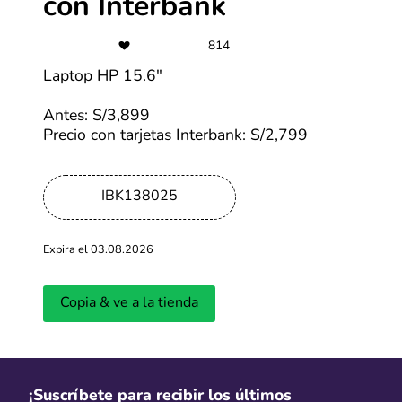
con Interbank
814
Últimas entradas del blog
Laptop HP 15.6"
Ver más
Antes: S/3,899
Precio con tarjetas Interbank: S/2,799
IBK138025
Expira el 03.08.2026
¿Cuándo será la primera edición del
Cyber Days 
Copia & ve a la tienda
CyberWow en 2026?
llevará a ca
Actualizado: 01.04.2026
Actualizado: 18.
¡Suscríbete para recibir los últimos