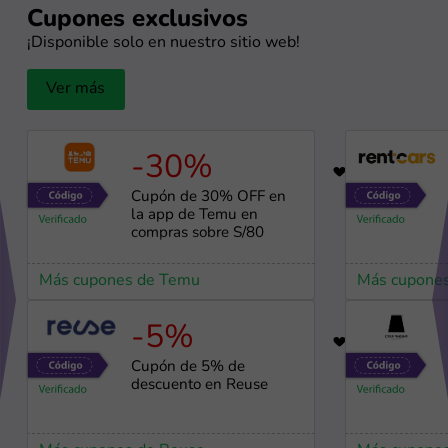
Cupones exclusivos
¡Disponible solo en nuestro sitio web!
Ver más
-30%
56
Cupón de 30% OFF en
la app de Temu en
compras sobre S/80
Más cupones de Temu
Más cupones
-5%
98
Cupón de 5% de
descuento en Reuse