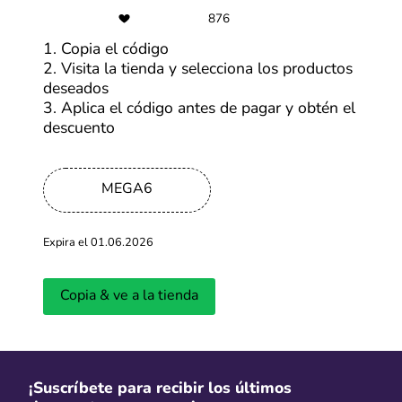
876
1. Copia el código
Últimas entradas del blog
2. Visita la tienda y selecciona los productos
deseados
Ver más
3. Aplica el código antes de pagar y obtén el
descuento
MEGA6
Expira el 01.06.2026
Copia & ve a la tienda
¿Cuándo será la primera edición del
Cyber Days 
CyberWow en 2026?
llevará a ca
Actualizado: 01.04.2026
Actualizado: 18.
¡Suscríbete para recibir los últimos