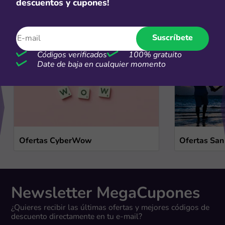
descuentos y cupones!
Ofertas de temporada
Ver más
Suscríbete
Códigos verificados
100% gratuito
Date de baja en cualquier momento
Ofertas CyberWow
Ofertas San
Newsletter MegaCupones
¿Quieres recibir las últimas ofertas y mejores códigos de
descuento directamente en tu e-mail?