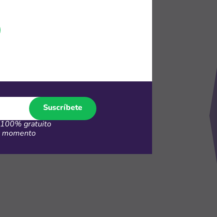
72
FF en
t TV
Suscríbete
100% gratuito
er momento