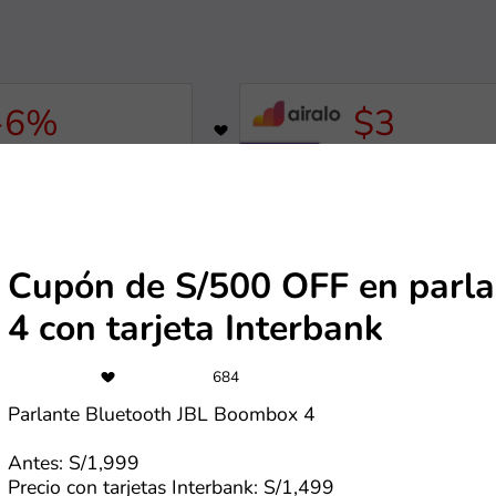
-6%
$3
9
647
upón de 6% OFF en
Cupón de $3 de
entcars
descuento para us
nuevos
de Rentcars.com
Más cupones de Airalo
Cupón de S/500 OFF en parl
-17%
-5%
1180
4 con tarjeta Interbank
upón de 17% OFF en
Cupón de 5% OFF 
stadías Premium
el total de la comp
684
Parlante Bluetooth JBL Boombox 4
de Casa Andina
Más cupones de Reuse
Antes: S/1,999
Precio con tarjetas Interbank: S/1,499