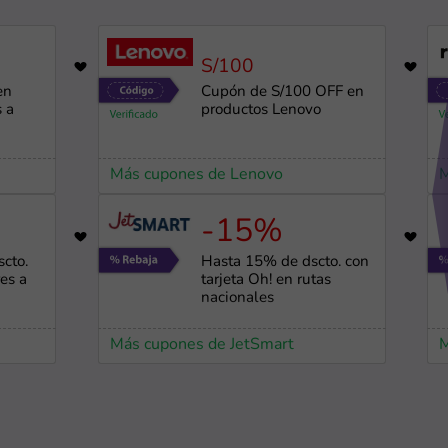
S/100
738
en
Cupón de S/100 OFF en
s a
productos Lenovo
Más cupones de Lenovo
M
-15%
2930
cto.
Hasta 15% de dscto. con
es a
tarjeta Oh! en rutas
nacionales
Más cupones de JetSmart
M