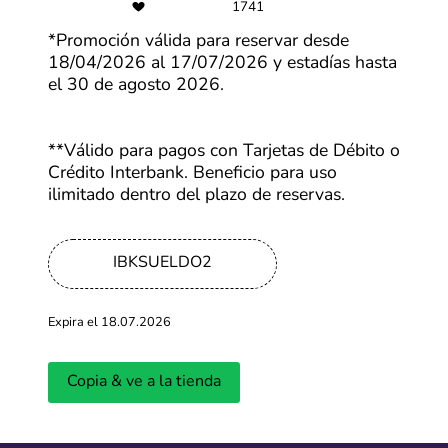
1741
*Promoción válida para reservar desde
Últimas entradas del blog
18/04/2026 al 17/07/2026 y estadías hasta
el 30 de agosto 2026.
Ver más
**Válido para pagos con Tarjetas de Débito o
Crédito Interbank. Beneficio para uso
ilimitado dentro del plazo de reservas.
IBKSUELDO2
Expira el 18.07.2026
¿Cuándo será la primera edición del
Cyber Days 
CyberWow en 2026?
llevará a ca
Copia & ve a la tienda
Actualizado: 01.04.2026
Actualizado: 18.