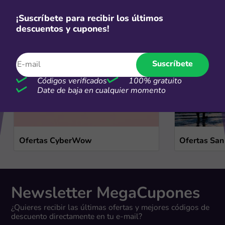
Ofertas de temporada
¡Suscríbete para recibir los últimos
descuentos y cupones!
Ver más
Suscríbete
Códigos verificados
100% gratuito
Date de baja en cualquier momento
Ofertas CyberWow
Ofertas San
Newsletter MegaCupones
¿Quieres recibir las últimas ofertas y mejores códigos de
descuento directamente en tu e-mail?