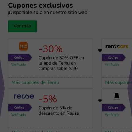
Cupones exclusivos
¡Disponible solo en nuestro sitio web!
Ver más
-30%
56
Cupón de 30% OFF en
la app de Temu en
compras sobre S/80
Más cupones de Temu
Más cupones
-5%
98
Cupón de 5% de
descuento en Reuse