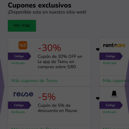
Cupones exclusivos
¡Disponible solo en nuestro sitio web!
Ver más
-30%
56
Cupón de 30% OFF en
la app de Temu en
compras sobre S/80
Más cupones de Temu
Más cupones
-5%
98
Cupón de 5% de
descuento en Reuse