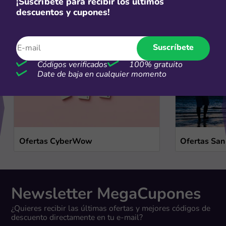
¡Suscríbete para recibir los últimos
Ofertas de temporada
descuentos y cupones!
Ver más
Suscríbete
Códigos verificados
100% gratuito
Date de baja en cualquier momento
Ofertas CyberWow
Ofertas San
Newsletter MegaCupones
¿Quieres recibir las últimas ofertas y mejores códigos de
descuento directamente en tu e-mail?