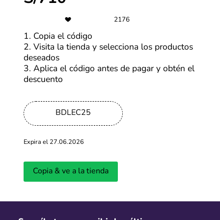
2176
Últimas entradas del blog
1. Copia el código
2. Visita la tienda y selecciona los productos
Ver más
deseados
3. Aplica el código antes de pagar y obtén el
descuento
BDLEC25
Expira el 27.06.2026
¿Cuándo será la primera edición del
Cyber Days 
Copia & ve a la tienda
CyberWow en 2026?
llevará a ca
Actualizado: 01.04.2026
Actualizado: 18.