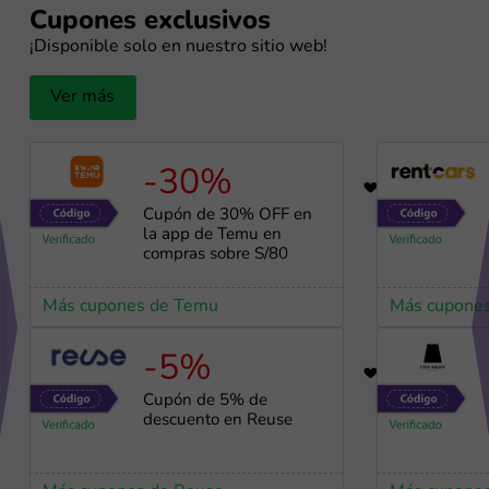
Cupones exclusivos
¡Disponible solo en nuestro sitio web!
Ver más
-30%
56
Cupón de 30% OFF en
la app de Temu en
compras sobre S/80
Más cupones de Temu
Más cupones
-5%
98
Cupón de 5% de
descuento en Reuse