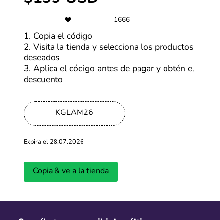
1666
Últimas entradas del blog
1. Copia el código
2. Visita la tienda y selecciona los productos
Ver más
deseados
3. Aplica el código antes de pagar y obtén el
descuento
KGLAM26
Expira el 28.07.2026
¿Cuándo será la primera edición del
Cyber Days 
Copia & ve a la tienda
CyberWow en 2026?
llevará a ca
Actualizado: 01.04.2026
Actualizado: 18.