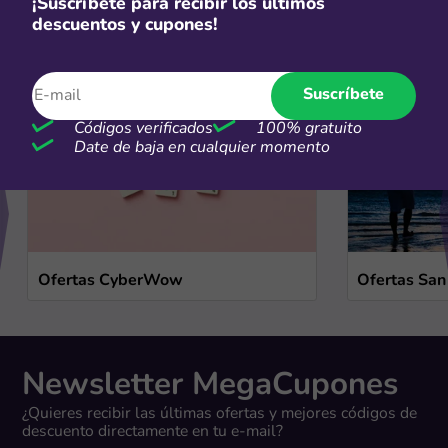
¡Suscríbete para recibir los últimos
Ofertas de temporada
descuentos y cupones!
Ver más
Suscríbete
Códigos verificados
100% gratuito
Date de baja en cualquier momento
Ofertas CyberWow
Ofertas San
Newsletter MegaCupones
¿Quieres recibir las últimas ofertas y mejores códigos de
descuento directamente en tu e-mail?