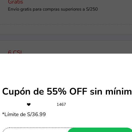
Gratis
Envío gratis para compras superiores a S/250
6 CSI
Hasta 6 cuotas sin interés en Nike
Cupón de 55% OFF sin mínim
-50%
1467
Ofertas Nike de hasta 50% OFF
*Límite de S/36.99