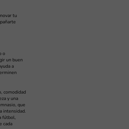
enovar tu
mpañarte
o o
gir un buen
ayuda a
 terminen
o, comodidad
eza y una
imnasio, que
a intensidad.
 fútbol,
e cada