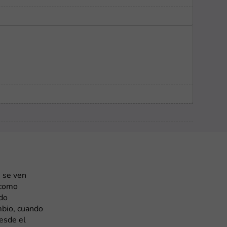
 se ven
 como
ado
mbio, cuando
desde el