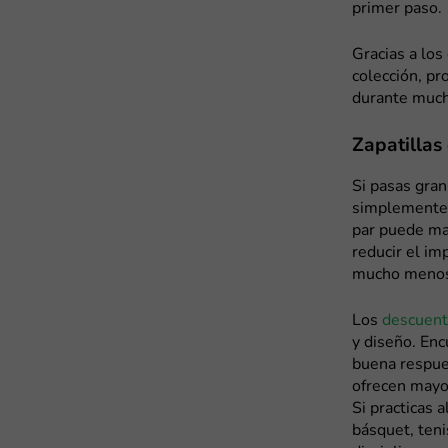
primer paso.
Gracias a los
colección, p
durante much
Zapatillas
Si pasas gran
simplemente 
par puede ma
reducir el im
mucho menos c
Los
descuent
y diseño. Enc
buena respue
ofrecen mayor
Si practicas 
básquet, teni