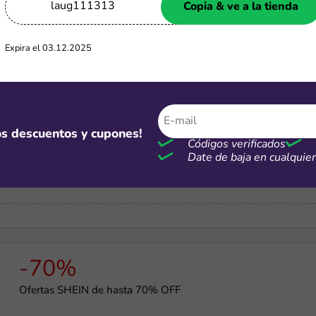
laug111313
Copia & ve a la tienda
-30%
Expira el 03.12.2025
Ofertas Alibaba de hasta 30% OFF
mos descuentos y cupones!
-90%
Códigos verificados
Date de baja en cualqui
Ofertas de hasta 90% de descuento
-70%
Ofertas SHEIN de hasta 70% OFF