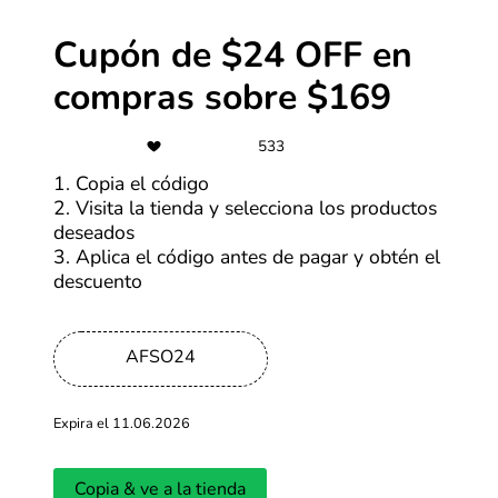
-50%
Cupón de $24 OFF en
Ofertas Nike de hasta 50% OFF
compras sobre $169
533
Más cupones de Nike
1. Copia el código
2. Visita la tienda y selecciona los productos
deseados
S/2
3. Aplica el código antes de pagar y obtén el
Personaliza tus productos desde
descuento
S/2
Más cupones de Alibaba
AFSO24
-70%
Expira el 11.06.2026
Ofertas SHEIN de hasta 70% OFF
Copia & ve a la tienda