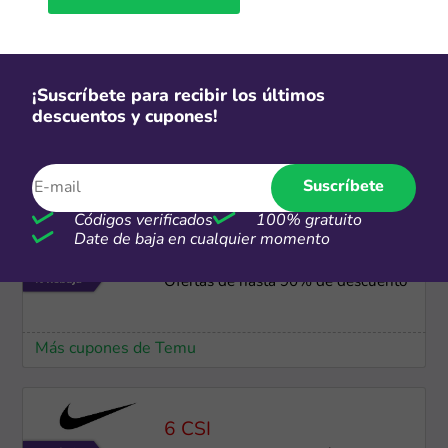
Más cupones de SHEIN
¡Suscríbete para recibir los últimos
Gratis
descuentos y cupones!
Envío gratis para compras
superiores a S/250
Suscríbete
Más cupones de Nike
Códigos verificados
100% gratuito
Date de baja en cualquier momento
-90%
Ofertas de hasta 90% de descuento
Más cupones de Temu
6 CSI