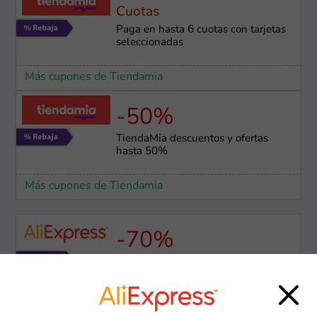
Cuotas
Paga en hasta 6 cuotas con tarjetas
seleccionadas
Más cupones de Tiendamia
-50%
TiendaMia descuentos y ofertas
hasta 50%
Más cupones de Tiendamia
-70%
Hasta 70% de descuento en
productos seleccionados
Más cupones de AliExpress