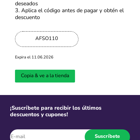
deseados
Más cupones de Nike
3. Aplica el código antes de pagar y obtén el
descuento
Envíos gratis
AFSO110
Envíos gratis por compras sobre
S/79
Expira el 11.06.2026
Más cupones de Xiaomi
Copia & ve a la tienda
-70%
Ofertas SHEIN de hasta 70% OFF
¡Suscríbete para recibir los últimos
Más cupones de SHEIN
descuentos y cupones!
6 CSI
Suscríbete