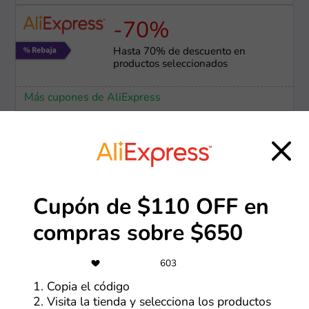
-70%
Hasta 70% de descuento en
productos seleccionados
Más cupones de AliExpress
-50%
Especial de marcas: Ofertas de
hasta 50% OFF
Cupón de $110 OFF en
Más cupones de Tiendamia
compras sobre $650
Gratis
603
Envío gratis para compras
1. Copia el código
superiores a S/250
2. Visita la tienda y selecciona los productos