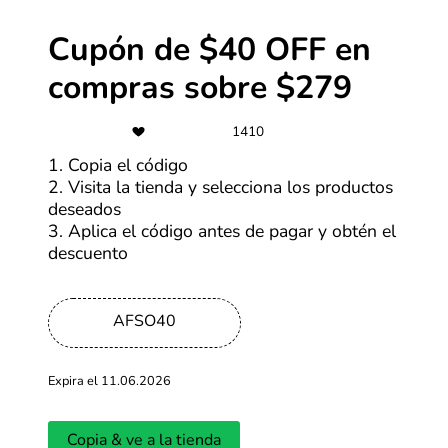
-50%
Cupón de $40 OFF en
Ofertas Nike de hasta 50% OFF
compras sobre $279
1410
Más cupones de Nike
1. Copia el código
2. Visita la tienda y selecciona los productos
deseados
S/2
3. Aplica el código antes de pagar y obtén el
Personaliza tus productos desde
descuento
S/2
Más cupones de Alibaba
AFSO40
-70%
Expira el 11.06.2026
Ofertas SHEIN de hasta 70% OFF
Copia & ve a la tienda