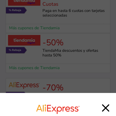
Cuotas
Paga en hasta 6 cuotas con tarjetas
seleccionadas
Más cupones de Tiendamia
-50%
TiendaMia descuentos y ofertas
hasta 50%
Más cupones de Tiendamia
-70%
Hasta 70% de descuento en
productos seleccionados
Más cupones de AliExpress