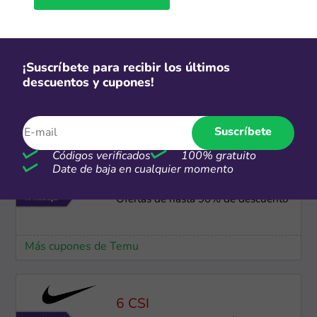
Más cupones de SHEIN
¡Suscríbete para recibir los últimos
Gratis
descuentos y cupones!
Envío gratis para compras
superiores a S/250
Suscríbete
Más cupones de Nike
Códigos verificados
100% gratuito
Date de baja en cualquier momento
-90%
Ofertas de hasta 90% de descuento
Más cupones de Temu
6 CSI