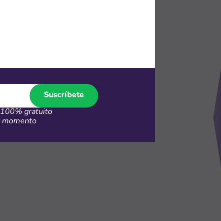
45
FF en
t TV
Suscríbete
100% gratuito
er momento