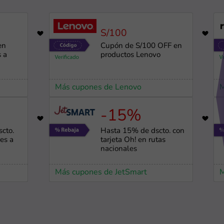
S/100
719
en
Cupón de S/100 OFF en
s a
productos Lenovo
Más cupones de Lenovo
M
-15%
2909
cto.
Hasta 15% de dscto. con
es a
tarjeta Oh! en rutas
nacionales
Más cupones de JetSmart
M