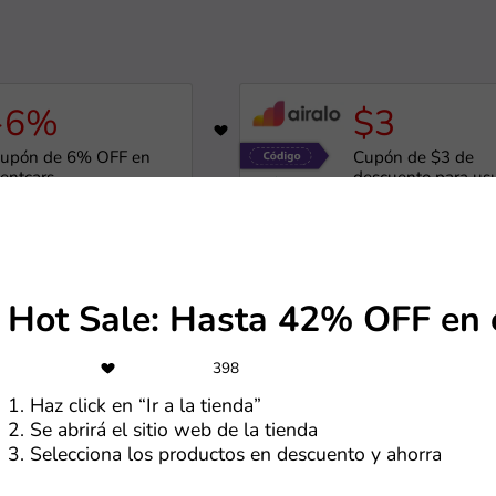
-6%
$3
7
638
upón de 6% OFF en
Cupón de $3 de
entcars
descuento para us
nuevos
de Rentcars.com
Más cupones de Airalo
-17%
-5%
Hot Sale: Hasta 42% OFF en 
1171
upón de 17% OFF en
Cupón de 5% OFF 
stadías Premium
el total de la comp
398
1. Haz click en “Ir a la tienda”
2. Se abrirá el sitio web de la tienda
de Casa Andina
Más cupones de Reuse
3. Selecciona los productos en descuento y ahorra