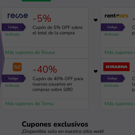
-5%
1934
Cupón de 5% OFF sobre
C
el total de la compra
p
Más cupones de Reuse
Más cupones 
-40%
-
879
Cupón de 40% OFF para
C
nuevos usuarios en
l
compras sobre S/80
p
Más cupones de Temu
Más cupones 
Cupones exclusivos
¡Disponible solo en nuestro sitio web!