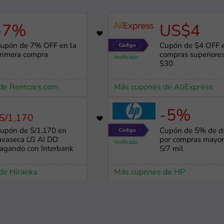
-7%
US$4
618
upón de 7% OFF en la
Cupón de $4 OFF 
rimera compra
compras superiore
$30
de Rentcars.com
Más cupones de AliExpress
-5%
S/1,170
755
upón de S/1,170 en
Cupón de 5% de ds
avaseca LG AI DD
por compras mayor
agando con Interbank
S/7 mil
de Hiraoka
Más cupones de HP