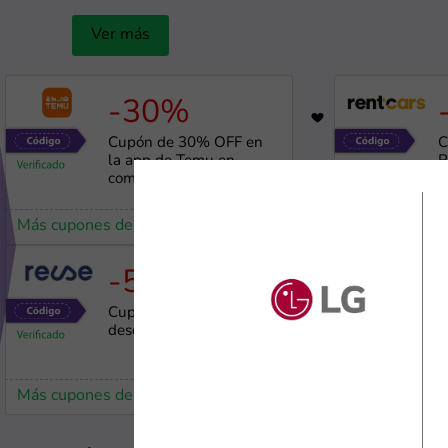
Ver más
-30%
5617
Cupón de 30% OFF en
C
la app de Temu en
R
compras sobre S/80
Más cupones de Temu
Más cupones 
-5%
9837
Cupón de 5% de
C
descuento en Reuse
e
Más cupones de Reuse
Más cupones 