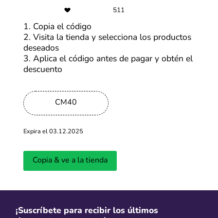
511
1. Copia el código
Últimas entradas del blog
2. Visita la tienda y selecciona los productos
deseados
Ver más
3. Aplica el código antes de pagar y obtén el
descuento
CM40
Expira el 03.12.2025
Copia & ve a la tienda
¿Cuándo será la primera edición del
Cyber Days 
CyberWow en 2026?
llevará a ca
Actualizado: 01.04.2026
Actualizado: 18.
¡Suscríbete para recibir los últimos