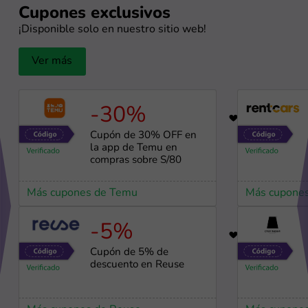
Cupones exclusivos
¡Disponible solo en nuestro sitio web!
Ver más
-30%
56
Cupón de 30% OFF en
la app de Temu en
compras sobre S/80
Más cupones de Temu
Más cupones
-5%
98
Cupón de 5% de
descuento en Reuse