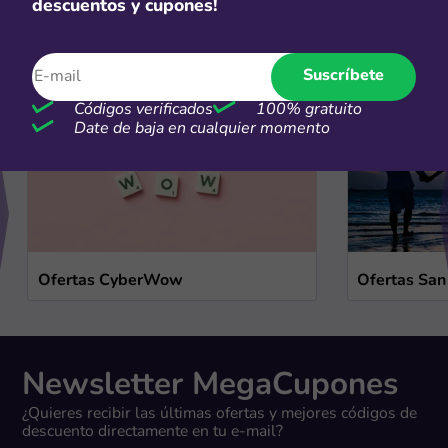
descuentos y cupones!
Ofertas de temporada
Ver más
Suscríbete
Códigos verificados
100% gratuito
Date de baja en cualquier momento
Ofertas CyberWow
Ofertas San
Newsletter MegaCupones
¿Quieres recibir las últimas ofertas y mejores códigos de
descuento directamente en tu e-mail?