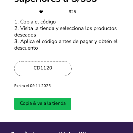
925
Últimas entradas del blog
1. Copia el código
2. Visita la tienda y selecciona los productos
Ver más
deseados
3. Aplica el código antes de pagar y obtén el
descuento
CD1120
Expira el 09.11.2025
¿Cuándo será la primera edición del
Cyber Days 
Copia & ve a la tienda
CyberWow en 2026?
llevará a ca
Actualizado: 01.04.2026
Actualizado: 18.