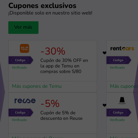
Cupones exclusivos
¡Disponible solo en nuestro sitio web!
Ver más
-30%
56
Cupón de 30% OFF en
la app de Temu en
compras sobre S/80
Más cupones de Temu
Más cupones
-5%
98
Cupón de 5% de
descuento en Reuse