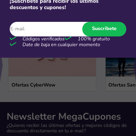
¡Suscríbete para recibir los últimos
Ofertas de temporada
descuentos y cupones!
Ver más
Suscríbete
Códigos verificados
100% gratuito
Date de baja en cualquier momento
Ofertas CyberWow
Ofertas San
Newsletter MegaCupones
¿Quieres recibir las últimas ofertas y mejores códigos de
descuento directamente en tu e-mail?